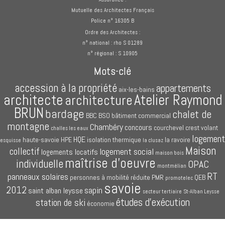
Mutuelle des Architectes Français
Police n° 16305 B
Ordre des Architectes :
n° national : rho S 01289
n° régional : S 10905
Mots-clé
accession à la propriété
appartements
aix-les-bains
architecte
Atelier Raymond
architecture
BRUN
bardage
chalet de
BBC
BSO
bâtiment commercial
montagne
Chambéry
concours
courchevel
crest volant
challes les eaux
logement
HQE
haute-savoie
HPE
isolation thermique
la ravoire
esquisse
la clusaz
Maison
collectif
logement social
logements locatifs
maison bois
maîtrise d'oeuvre
individuelle
OPAC
montmélian
RT
panneaux solaires
personnes à mobilité réduite
PMR
QEB
promotelec
savoie
2012
sapin
saint alban leysse
secteur tertiaire
St-Alban Leysse
études d'exécution
station de ski
économie