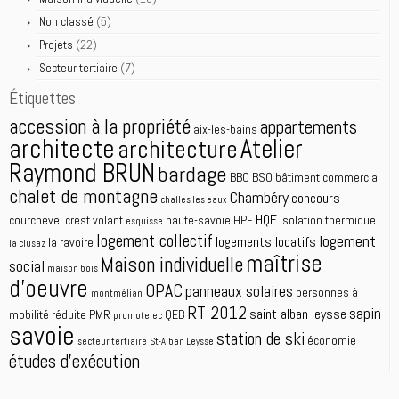
(5)
Non classé
(22)
Projets
(7)
Secteur tertiaire
Étiquettes
accession à la propriété
appartements
aix-les-bains
architecte
Atelier
architecture
Raymond BRUN
bardage
BBC
BSO
bâtiment commercial
chalet de montagne
Chambéry
concours
challes les eaux
HQE
courchevel
crest volant
haute-savoie
HPE
isolation thermique
esquisse
logement collectif
logement
logements locatifs
la ravoire
la clusaz
maîtrise
Maison individuelle
social
maison bois
d'oeuvre
OPAC
panneaux solaires
personnes à
montmélian
RT 2012
sapin
saint alban leysse
mobilité réduite
PMR
QEB
promotelec
savoie
station de ski
économie
secteur tertiaire
St-Alban Leysse
études d'exécution