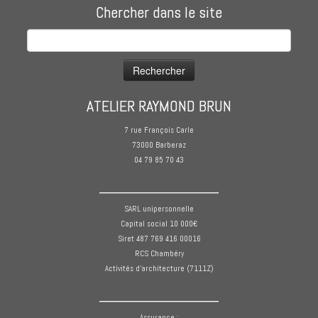
Chercher dans le site
Rechercher :
ATELIER RAYMOND BRUN
7 rue François Carle
73000 Barberaz
04 79 85 70 43
______________
SARL unipersonnelle
Capital social 10 000€
Siret 487 769 416 00016
RCS Chambéry
Activités d'architecture (7111Z)
______________
Assurance :