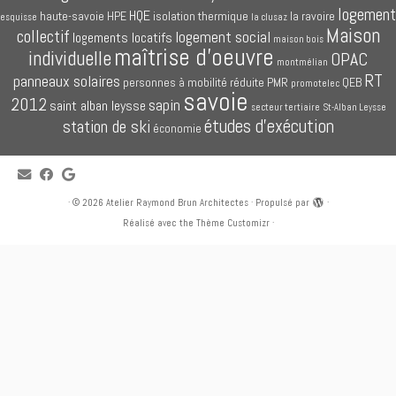
logement
HQE
haute-savoie
HPE
isolation thermique
la ravoire
esquisse
la clusaz
Maison
collectif
logement social
logements locatifs
maison bois
maîtrise d'oeuvre
individuelle
OPAC
montmélian
RT
panneaux solaires
personnes à mobilité réduite
PMR
QEB
promotelec
savoie
2012
sapin
saint alban leysse
secteur tertiaire
St-Alban Leysse
études d'exécution
station de ski
économie
·
© 2026
Atelier Raymond Brun Architectes
·
Propulsé par
·
Réalisé avec the
Thème Customizr
·
Bienvenue sur notre site web
Atelier-Brun-Architectes.com
, cabinet d'architectes
à Chambéry, en Savoie (73).
En relation directe avec les promoteurs (privés et publics) ou avec nos clients
privés, nous sommes à votre service : logements collectifs (appartement,
logement social, logement locatif, accession à la propriété), maisons
individuelles (maison à ossature bois, maison contemporaine), secteur tertiaire
(bâtiments commerciaux, bâtiments industriels), chalets de montagne (en