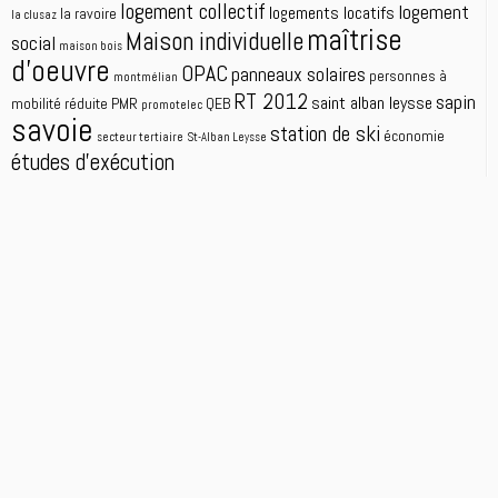
logement collectif
logement
logements locatifs
la ravoire
la clusaz
maîtrise
Maison individuelle
social
maison bois
d'oeuvre
OPAC
panneaux solaires
personnes à
montmélian
RT 2012
sapin
saint alban leysse
mobilité réduite
PMR
QEB
promotelec
savoie
station de ski
économie
secteur tertiaire
St-Alban Leysse
études d'exécution