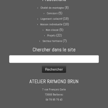
(8)
Chalet de montagne
(5)
Concours
(19)
Logement collectif
(10)
Maison individuelle
(5)
Non classé
(22)
Projets
(7)
Secteur tertiaire
Chercher dans le site
Rechercher :
ATELIER RAYMOND BRUN
7 rue François Carle
73000 Barberaz
04 79 85 70 43