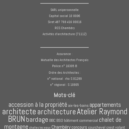
______________
SARL unipersonnelle
Capital social 10 000€
Siret 487 769 416 00016
RCS Chambéry
Activités d'architecture (7111Z)
______________
Assurance :
Mutuelle des Architectes Français
Police n° 16305 B
Ordre des Architectes :
n° national : rho S 01289
n° régional : S 10905
Mots-clé
accession à la propriété
appartements
aix-les-bains
architecte
Atelier Raymond
architecture
BRUN
bardage
chalet de
BBC
BSO
bâtiment commercial
montagne
Chambéry
concours
courchevel
crest volant
challes les eaux