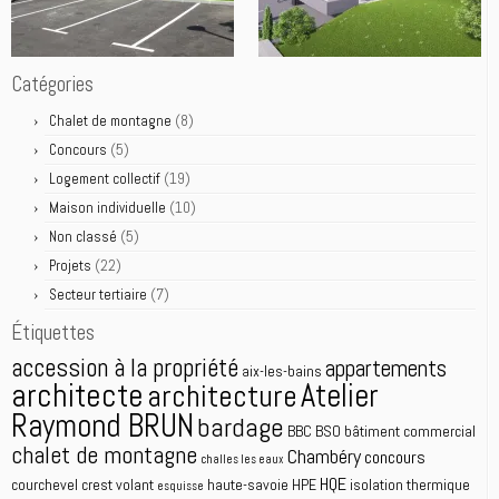
Catégories
(8)
Chalet de montagne
(5)
Concours
(19)
Logement collectif
(10)
Maison individuelle
(5)
Non classé
(22)
Projets
(7)
Secteur tertiaire
Étiquettes
accession à la propriété
appartements
aix-les-bains
architecte
Atelier
architecture
Raymond BRUN
bardage
BBC
BSO
bâtiment commercial
chalet de montagne
Chambéry
concours
challes les eaux
HQE
courchevel
crest volant
haute-savoie
HPE
isolation thermique
esquisse