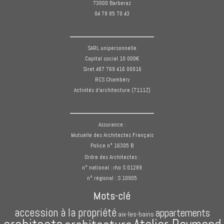
73000 Barberaz
04 79 85 70 43
______________
SARL unipersonnelle
Capital social 10 000€
Siret 487 769 416 00016
RCS Chambéry
Activités d'architecture (7111Z)
______________
Assurance :
Mutuelle des Architectes Français
Police n° 16305 B
Ordre des Architectes :
n° national : rho S 01289
n° régional : S 10905
Mots-clé
accession à la propriété
appartements
aix-les-bains