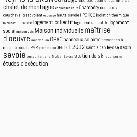
BBC
BSO
bâtiment commercial
chalet de montagne
Chambéry
concours
challes les eaux
HQE
courchevel
crest volant
haute-savoie
HPE
isolation thermique
esquisse
logement collectif
logement
logements locatifs
la ravoire
la clusaz
maîtrise
Maison individuelle
social
maison bois
d'oeuvre
OPAC
panneaux solaires
personnes à
montmélian
RT 2012
sapin
saint alban leysse
mobilité réduite
PMR
QEB
promotelec
savoie
station de ski
économie
secteur tertiaire
St-Alban Leysse
études d'exécution