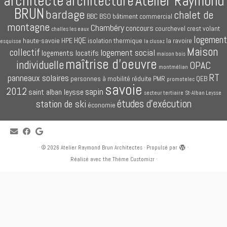
architecte
Atelier Raymond
architecture
BRUN
bardage
chalet de
BBC
BSO
bâtiment commercial
montagne
Chambéry
concours
courchevel
crest volant
challes les eaux
logement
HQE
haute-savoie
HPE
isolation thermique
la ravoire
esquisse
la clusaz
Maison
collectif
logement social
logements locatifs
maison bois
maîtrise d'oeuvre
individuelle
OPAC
montmélian
RT
panneaux solaires
personnes à mobilité réduite
PMR
QEB
promotelec
savoie
2012
sapin
saint alban leysse
secteur tertiaire
St-Alban Leysse
études d'exécution
station de ski
économie
·
© 2026
Atelier Raymond Brun Architectes
·
Propulsé par
·
Réalisé avec the
Thème Customizr
·
Bienvenue sur notre site web
Atelier-Brun-Architectes.com
, cabinet d'architectes
à Chambéry, en Savoie (73).
En relation directe avec les promoteurs (privés et publics) ou avec nos clients
privés, nous sommes à votre service : logements collectifs (appartement,