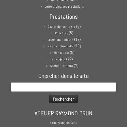
Qui sommes-nous ?
Votre projet, nos prestations
Prestations
(8)
Chalet de montagne
(5)
Concours
(19)
Logement collectif
(10)
Maison individuelle
(5)
Non classé
(22)
Projets
(7)
Secteur tertiaire
Chercher dans le site
Rechercher :
ATELIER RAYMOND BRUN
7 rue François Carle