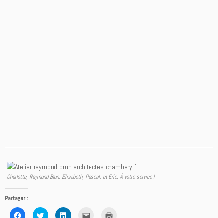
Charlotte, Raymond Brun, Elisabeth, Pascal, et Eric. À votre service !
Partager :
Cliquez
Cliquez
Cliquez
Cliquez
Cliquer