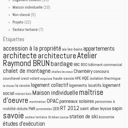
(10)
Maison individuelle
(5)
Non classé
(22)
Projets
(7)
Secteur tertiaire
Étiquettes
accession à la propriété
appartements
aix-les-bains
architecte
Atelier
architecture
Raymond BRUN
bardage
BBC
BSO
bâtiment commercial
chalet de montagne
Chambéry
concours
challes les eaux
HQE
courchevel
crest volant
haute-savoie
HPE
isolation thermique
esquisse
logement collectif
logement
logements locatifs
la ravoire
la clusaz
maîtrise
Maison individuelle
social
maison bois
d'oeuvre
OPAC
panneaux solaires
personnes à
montmélian
RT 2012
sapin
saint alban leysse
mobilité réduite
PMR
QEB
promotelec
savoie
station de ski
économie
secteur tertiaire
St-Alban Leysse
études d'exécution