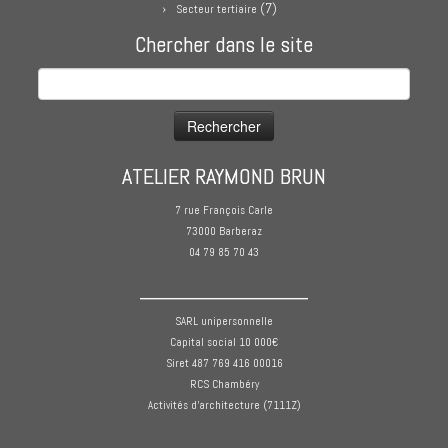
(7)
Secteur tertiaire
Chercher dans le site
Rechercher :
ATELIER RAYMOND BRUN
7 rue François Carle
73000 Barberaz
04 79 85 70 43
______________
SARL unipersonnelle
Capital social 10 000€
Siret 487 769 416 00016
RCS Chambéry
Activités d'architecture (7111Z)
______________