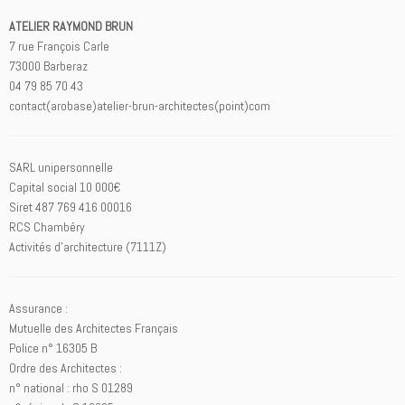
ATELIER RAYMOND BRUN
7 rue François Carle
73000 Barberaz
04 79 85 70 43
contact(arobase)atelier-brun-architectes(point)com
SARL unipersonnelle
Capital social 10 000€
Siret 487 769 416 00016
RCS Chambéry
Activités d’architecture (7111Z)
Assurance :
Mutuelle des Architectes Français
Police n° 16305 B
Ordre des Architectes :
n° national : rho S 01289