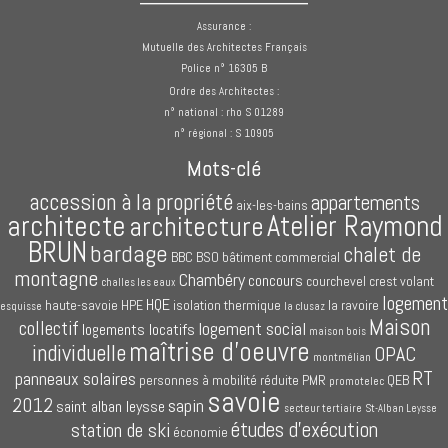
Assurance :
Mutuelle des Architectes Français
Police n° 16305 B
Ordre des Architectes :
n° national : rho S 01289
n° régional : S 10905
Mots-clé
accession à la propriété
appartements
aix-les-bains
architecte
Atelier Raymond
architecture
BRUN
bardage
chalet de
BBC
BSO
bâtiment commercial
montagne
Chambéry
concours
courchevel
crest volant
challes les eaux
logement
HQE
haute-savoie
HPE
isolation thermique
la ravoire
esquisse
la clusaz
Maison
collectif
logement social
logements locatifs
maison bois
maîtrise d'oeuvre
individuelle
OPAC
montmélian
RT
panneaux solaires
personnes à mobilité réduite
PMR
QEB
promotelec
savoie
2012
sapin
saint alban leysse
secteur tertiaire
St-Alban Leysse
études d'exécution
station de ski
économie