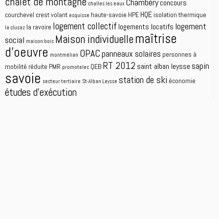
chalet de montagne
Chambéry
concours
challes les eaux
HQE
courchevel
crest volant
haute-savoie
HPE
isolation thermique
esquisse
logement collectif
logement
logements locatifs
la ravoire
la clusaz
maîtrise
Maison individuelle
social
maison bois
d'oeuvre
OPAC
panneaux solaires
personnes à
montmélian
RT 2012
sapin
saint alban leysse
mobilité réduite
PMR
QEB
promotelec
savoie
station de ski
économie
secteur tertiaire
St-Alban Leysse
études d'exécution