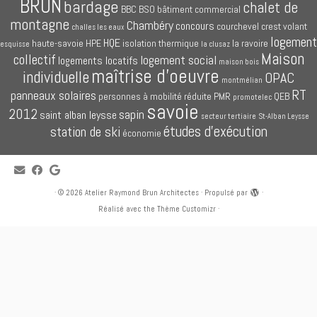
BRUN
bardage
chalet de
BBC
BSO
bâtiment commercial
montagne
Chambéry
concours
courchevel
crest volant
challes les eaux
logement
HQE
haute-savoie
HPE
isolation thermique
la ravoire
esquisse
la clusaz
Maison
collectif
logement social
logements locatifs
maison bois
maîtrise d'oeuvre
individuelle
OPAC
montmélian
RT
panneaux solaires
personnes à mobilité réduite
PMR
QEB
promotelec
savoie
2012
sapin
saint alban leysse
secteur tertiaire
St-Alban Leysse
études d'exécution
station de ski
économie
·
© 2026
Atelier Raymond Brun Architectes
·
Propulsé par
·
Réalisé avec the
Thème Customizr
·
Bienvenue sur notre site web
Atelier-Brun-Architectes.com
, cabinet d'architectes
à Chambéry, en Savoie (73).
En relation directe avec les promoteurs (privés et publics) ou avec nos clients
privés, nous sommes à votre service : logements collectifs (appartement,
logement social, logement locatif, accession à la propriété), maisons