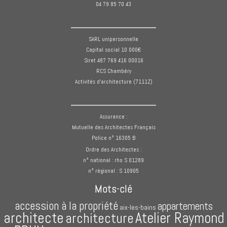
04 79 85 70 43
______________
SARL unipersonnelle
Capital social 10 000€
Siret 487 769 416 00016
RCS Chambéry
Activités d'architecture (7111Z)
______________
Assurance :
Mutuelle des Architectes Français
Police n° 16305 B
Ordre des Architectes :
n° national : rho S 01289
n° régional : S 10905
Mots-clé
accession à la propriété
appartements
aix-les-bains
architecte
Atelier Raymond
architecture