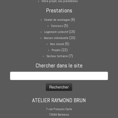
Votre projet, nos prestations
Prestations
(8)
Chalet de montagne
(5)
Concours
(19)
Logement collectif
(10)
Maison individuelle
(5)
Non classé
(22)
Projets
(7)
Secteur tertiaire
Chercher dans le site
Rechercher :
ATELIER RAYMOND BRUN
7 rue François Carle
73000 Barberaz